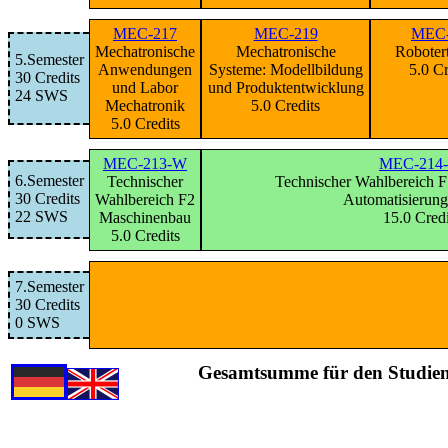
MEC-217
MEC-219
MEC-
Mechatronische
Mechatronische
Roboter
5.Semester
Anwendungen
Systeme: Modellbildung
5.0 Cr
30 Credits
und Labor
und Produktentwicklung
24 SWS
Mechatronik
5.0 Credits
5.0 Credits
MEC-213-W
MEC-214
6.Semester
Technischer
Technischer Wahlbereich F
30 Credits
Wahlbereich F2
Automatisierung
22 SWS
Maschinenbau
15.0 Credi
5.0 Credits
7.Semester
30 Credits
0 SWS
Gesamtsumme für den Studieng