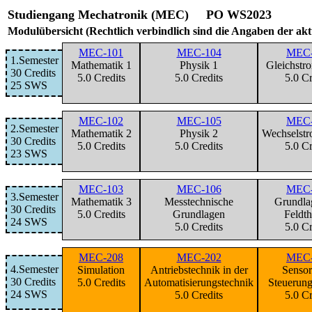
Studiengang Mechatronik (MEC) PO WS2023
Modulübersicht (Rechtlich verbindlich sind die Angaben der ak
MEC-101
MEC-104
MEC-
1.Semester
Mathematik 1
Physik 1
Gleichstr
30 Credits
5.0 Credits
5.0 Credits
5.0 Cr
25 SWS
MEC-102
MEC-105
MEC-
2.Semester
Mathematik 2
Physik 2
Wechselstr
30 Credits
5.0 Credits
5.0 Credits
5.0 Cr
23 SWS
MEC-103
MEC-106
MEC-
3.Semester
Mathematik 3
Messtechnische
Grundla
30 Credits
5.0 Credits
Grundlagen
Feldth
24 SWS
5.0 Credits
5.0 Cr
MEC-208
MEC-202
MEC-
4.Semester
Simulation
Antriebstechnik in der
Sensor
30 Credits
5.0 Credits
Automatisierungstechnik
Steuerung
24 SWS
5.0 Credits
5.0 Cr