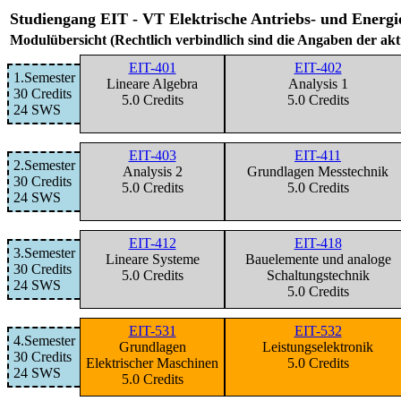
Studiengang EIT - VT Elektrische Antriebs- und En
Modulübersicht (Rechtlich verbindlich sind die Angaben der ak
EIT-401
EIT-402
1.Semester
Lineare Algebra
Analysis 1
30 Credits
5.0 Credits
5.0 Credits
24 SWS
EIT-403
EIT-411
2.Semester
Analysis 2
Grundlagen Messtechnik
30 Credits
5.0 Credits
5.0 Credits
24 SWS
EIT-412
EIT-418
3.Semester
Lineare Systeme
Bauelemente und analoge
30 Credits
5.0 Credits
Schaltungstechnik
24 SWS
5.0 Credits
EIT-531
EIT-532
4.Semester
Grundlagen
Leistungselektronik
30 Credits
Elektrischer Maschinen
5.0 Credits
24 SWS
5.0 Credits