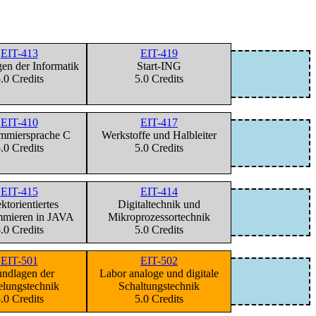
EIT-413
EIT-419
en der Informatik
Start-ING
.0 Credits
5.0 Credits
EIT-410
EIT-417
mmiersprache C
Werkstoffe und Halbleiter
.0 Credits
5.0 Credits
EIT-415
EIT-414
ktorientiertes
Digitaltechnik und
mmieren in JAVA
Mikroprozessortechnik
.0 Credits
5.0 Credits
EIT-501
EIT-502
ndlagen der
Labor analoge und digitale
lungstechnik
Schaltungstechnik
.0 Credits
5.0 Credits