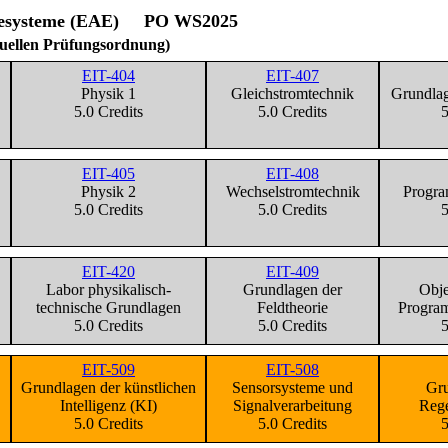
ergiesysteme (EAE) PO WS2025
tuellen Prüfungsordnung)
EIT-404
EIT-407
Physik 1
Gleichstromtechnik
Grundlag
5.0 Credits
5.0 Credits
5
EIT-405
EIT-408
Physik 2
Wechselstromtechnik
Progra
5.0 Credits
5.0 Credits
5
EIT-420
EIT-409
Labor physikalisch-
Grundlagen der
Obje
technische Grundlagen
Feldtheorie
Progra
5.0 Credits
5.0 Credits
5
EIT-509
EIT-508
Grundlagen der künstlichen
Sensorsysteme und
Gru
Intelligenz (KI)
Signalverarbeitung
Rege
5.0 Credits
5.0 Credits
5