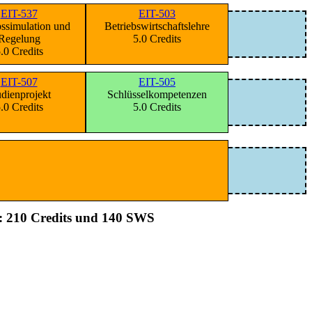
EIT-537
EIT-503
bssimulation und
Betriebswirtschaftslehre
Regelung
5.0 Credits
.0 Credits
EIT-507
EIT-505
udienprojekt
Schlüsselkompetenzen
.0 Credits
5.0 Credits
: 210 Credits und 140 SWS