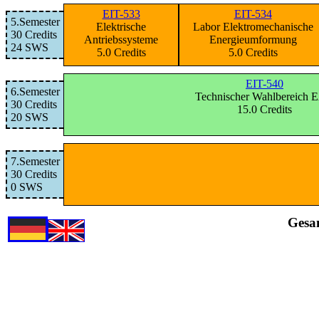
EIT-533
EIT-534
5.Semester
Elektrische
Labor Elektromechanische
30 Credits
Antriebssysteme
Energieumformung
24 SWS
5.0 Credits
5.0 Credits
EIT-540
6.Semester
Technischer Wahlbereich 
30 Credits
15.0 Credits
20 SWS
7.Semester
30 Credits
0 SWS
Gesa